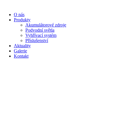
Přejít
k
O nás
obsahu
Produkty
Akumulátorové zdroje
Podvodní světla
Vyhřívací systém
Příslušenství
Aktuality
Galerie
Kontakt