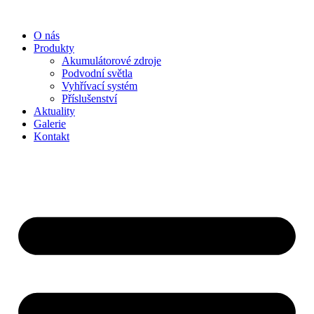
Přejít
k
O nás
obsahu
Produkty
Akumulátorové zdroje
Podvodní světla
Vyhřívací systém
Příslušenství
Aktuality
Galerie
Kontakt